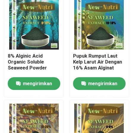
Tur Pabrik
Kontrol kualitas
Hubungi kami
8% Alginic Acid
Pupuk Rumput Laut
Organic Soluble
Kelp Larut Air Dengan
Seaweed Powder
16% Asam Alginat
Permintaan Penawaran
mengirimkan
mengirimkan
Pupuk Organik Asam Humat
permintaan
permintaan
Pupuk Organik Asam Amino
Pupuk Organik Nitrogen