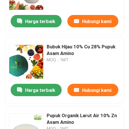
Produk
Harga terbaik
Hubungi kami
Pupuk Organik Asam Humat
Bubuk Hijau 10% Cu 28% Pupuk
Pupuk Organik Asam Amino
Asam Amino
MOQ：1MT
Pupuk Organik Nitrogen
Pupuk Kalium Humate
Harga terbaik
Hubungi kami
Pupuk Serbuk Ekstrak Rumput Laut
Pupuk Organik Larut Air 10% Zn
Asam Amino
Bubuk Asam Fulvic
MOQ：1MT