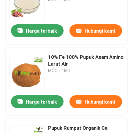
Asam Sodium Humat
Harga terbaik
Hubungi kami
Serbuk Asam Amino Senyawa
Pupuk Asam Humat
10% Fe 100% Pupuk Asam Amino
Larut Air
MOQ：1MT
Asam Kalium Fulvat
Pupuk Ekstrak Rumput Laut Cair
Harga terbaik
Hubungi kami
Pupuk Asam Amino
Pupuk Rumput Organik Ca
Bubuk Asam Humat Larut