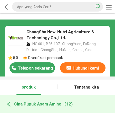
ChangSha New-Nutri Agriculture &
Technology Co.,Ltd.
NO.601, B26-107, XiLongYuan, FuRong
District, ChangSha, HuNan, China. , Cina
5.0
Diverifikasi pemasok
Telepon sekarang
Hubungi kami
produk
Tentang kita
Cina Pupuk Asam Amino
(12)