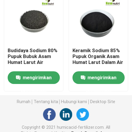
Asam Sodium Humat
Serbuk Asam Amino Senyawa
Budidaya Sodium 80%
Keramik Sodium 85%
Pupuk Asam Humat
Pupuk Bubuk Asam
Pupuk Organik Asam
Humat Larut Air
Humat Larut Dalam Air
Asam Kalium Fulvat
mengirimkan
mengirimkan
Pupuk Ekstrak Rumput Laut Cair
permintaan
permintaan
Rumah
Tentang kita
Hubungi kami
Desktop Site
Pupuk Asam Amino
Bubuk Asam Humat Larut
Copyright © 2021 humicacid-fertilizer.com. All