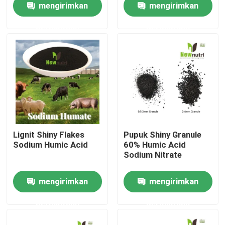
mengirimkan
mengirimkan
permintaan
permintaan
Produk
Pupuk Organik Asam Humat
Pupuk Organik Asam Amino
Pupuk Organik Nitrogen
Lignit Shiny Flakes
Pupuk Shiny Granule
Sodium Humic Acid
60% Humic Acid
Sodium Nitrate
Pupuk Kalium Humate
mengirimkan
mengirimkan
Pupuk Serbuk Ekstrak Rumput Laut
permintaan
permintaan
Bubuk Asam Fulvic