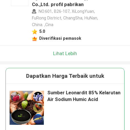
Co.,Ltd. profil pabrikan
NO.601, B26-107, XiLongYuan,
FuRong District, ChangSha, HuNan,
China. ,Cina
5.0
Diverifikasi pemasok
Lihat Lebih
Dapatkan Harga Terbaik untuk
Sumber Leonardit 85% Kelarutan
Air Sodium Humic Acid