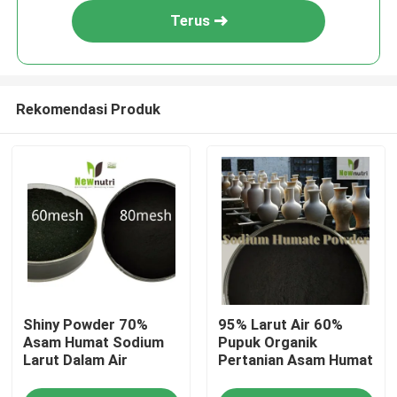
Terus
Rekomendasi Produk
Rumah
Shiny Powder 70%
95% Larut Air 60%
Tentang kita
Asam Humat Sodium
Pupuk Organik
Larut Dalam Air
Pertanian Asam Humat
Kontak