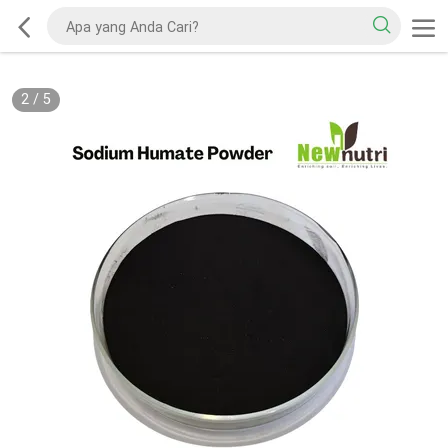
2
/
5