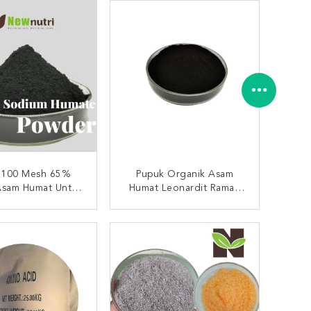
1100 Mesh 65%
Pupuk Organik Asam
Asam Humat Untuk
Humat Leonardit Ramah
Pertanian
Lingkungan
UNGI SEKARANG
HUBUNGI SEKARANG