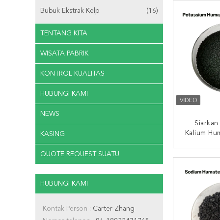
Bubuk Ekstrak Kelp
(16)
TENTANG KITA
WISATA PABRIK
KONTROL KUALITAS
HUBUNGI KAMI
NEWS
Siarka
Kalium Hu
KASING
QUOTE REQUEST SUATU
HUBUNG
HUBUNGI KAMI
Kontak Person :
Carter Zhang