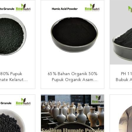
n 80% Pupuk
65% Bahan Organik 50%
PH 1
mate Kelarutan
Pupuk Organik Asam
Bubuk 
Air
Humat PH5
I SEKARANG
HUBUNGI SEKARANG
HUB