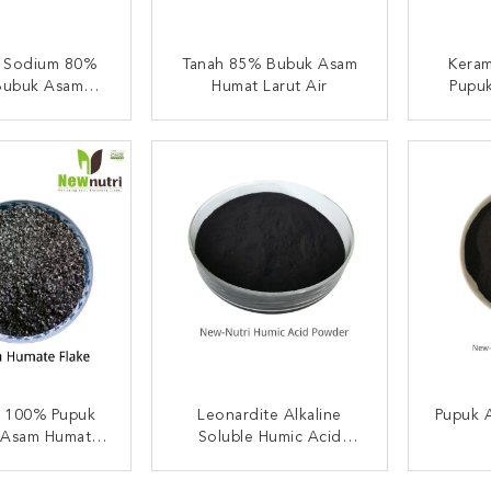
 Sodium 80%
Tanah 85% Bubuk Asam
Kera
Bubuk Asam
Humat Larut Air
Pupu
 Larut Air
Humat 
I SEKARANG
HUBUNGI SEKARANG
HUB
n 100% Pupuk
Leonardite Alkaline
Pupuk 
 Asam Humat
Soluble Humic Acid
Larut
Powder
I SEKARANG
HUBUNGI SEKARANG
HUB