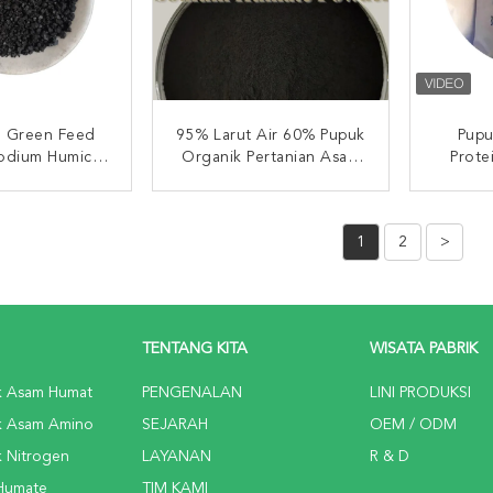
H Green Feed
95% Larut Air 60% Pupuk
Pupu
odium Humic
Organik Pertanian Asam
Prote
ntuk Ternak
Humat
Dalam A
I SEKARANG
HUBUNGI SEKARANG
HUB
1
2
>
TENTANG KITA
WISATA PABRIK
k Asam Humat
PENGENALAN
LINI PRODUKSI
k Asam Amino
SEJARAH
OEM / ODM
 Nitrogen
LAYANAN
R & D
 Humate
TIM KAMI