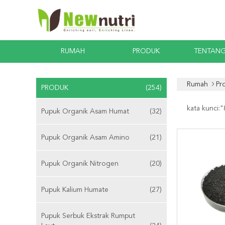
RUMAH
PRODUK
TENTANG
Rumah
Pr
PRODUK
(254)
kata kunci:"
Pupuk Organik Asam Humat
(32)
Pupuk Organik Asam Amino
(21)
Pupuk Organik Nitrogen
(20)
Pupuk Kalium Humate
(27)
Pupuk Serbuk Ekstrak Rumput