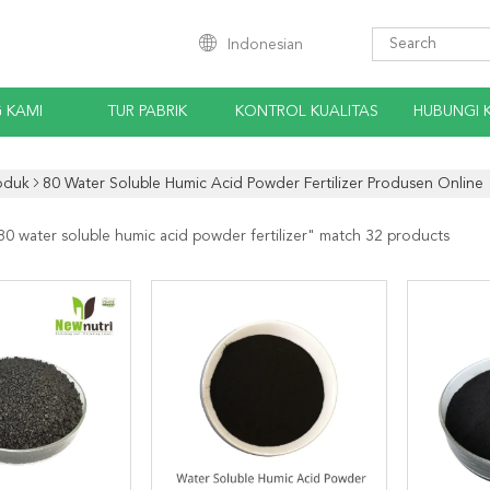
Indonesian
 KAMI
TUR PABRIK
KONTROL KUALITAS
HUBUNGI 
oduk
80 Water Soluble Humic Acid Powder Fertilizer Produsen Online
80 water soluble humic acid powder fertilizer
" match 32 products