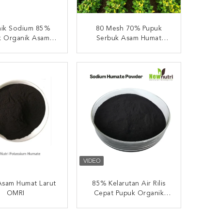
mik Sodium 85%
80 Mesh 70% Pupuk
k Organik Asam
Serbuk Asam Humat
Larut Dalam Air
Untuk Produk Humate
UNGI SEKARANG
HUBUNGI SEKARANG
Asam Humat Larut
85% Kelarutan Air Rilis
OMRI
Cepat Pupuk Organik
Asam Humat Tidak
Beracun
UNGI SEKARANG
HUBUNGI SEKARANG