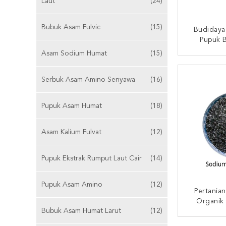
Laut
(24)
Bubuk Asam Fulvic
(15)
Budidaya
Pupuk 
Humat
Asam Sodium Humat
(15)
HUBUNG
Serbuk Asam Amino Senyawa
(16)
Pupuk Asam Humat
(18)
Asam Kalium Fulvat
(12)
Pupuk Ekstrak Rumput Laut Cair
(14)
Pupuk Asam Amino
(12)
Pertania
Organik
Bubuk Asam Humat Larut
(12)
HUBUNG