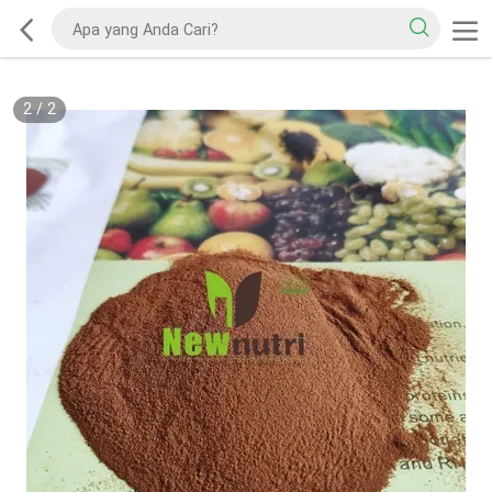
2
/
2