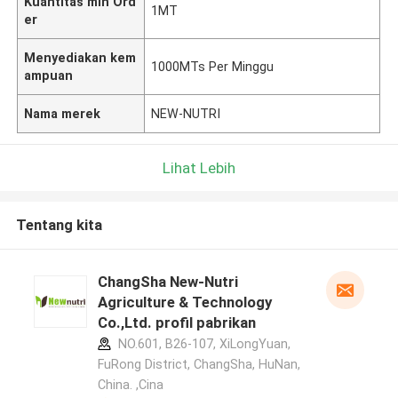
Kuantitas min Ord
1MT
er
Menyediakan kem
1000MTs Per Minggu
ampuan
Nama merek
NEW-NUTRI
Lihat Lebih
Tentang kita
ChangSha New-Nutri
Agriculture & Technology
Co.,Ltd. profil pabrikan
NO.601, B26-107, XiLongYuan,
FuRong District, ChangSha, HuNan,
China. ,Cina