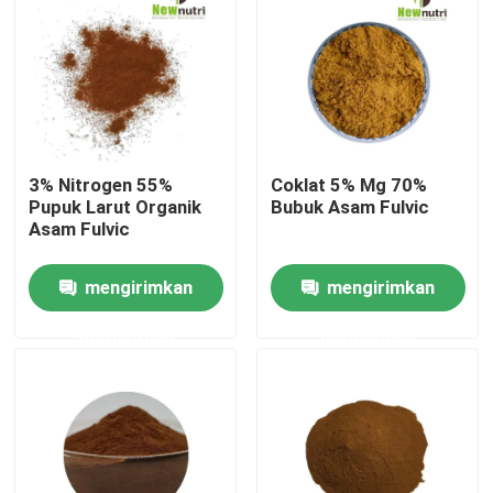
Produk
Pupuk Organik Asam Humat
3% Nitrogen 55%
Coklat 5% Mg 70%
Pupuk Organik Asam Amino
Pupuk Larut Organik
Bubuk Asam Fulvic
Asam Fulvic
Pupuk Organik Nitrogen
mengirimkan
mengirimkan
permintaan
permintaan
Pupuk Kalium Humate
Pupuk Serbuk Ekstrak Rumput Laut
Bubuk Asam Fulvic